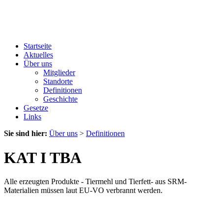
Startseite
Aktuelles
Über uns
Mitglieder
Standorte
Definitionen
Geschichte
Gesetze
Links
Sie sind hier:
Über uns
>
Definitionen
KAT I TBA
Alle erzeugten Produkte - Tiermehl und Tierfett- aus SRM-
Materialien müssen laut EU-VO verbrannt werden.
LTS - Landesverband Tierkörperbeseitigung und Schlachtnebenproduktverwertung
Bayern e.V.