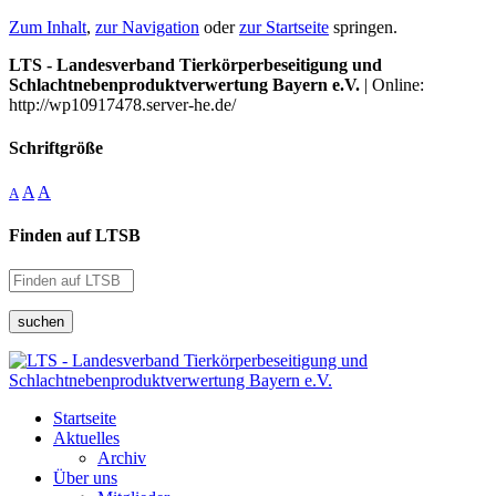
Zum Inhalt
,
zur Navigation
oder
zur Startseite
springen.
LTS - Landesverband Tierkörperbeseitigung und
Schlachtnebenproduktverwertung Bayern e.V.
| Online:
http://wp10917478.server-he.de/
Schriftgröße
A
A
A
Finden auf LTSB
suchen
Startseite
Aktuelles
Archiv
Über uns