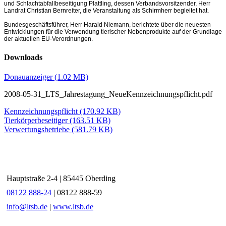
und Schlachtabfallbeseitigung Plattling, dessen Verbandsvorsitzender, Herr
Landrat Christian Bernreiter, die Veranstaltung als Schirmherr begleitet hat.
Bundesgeschäftsführer, Herr Harald Niemann, berichtete über die neuesten
Entwicklungen für die Verwendung tierischer Nebenprodukte auf der Grundlage
der aktuellen EU-Verordnungen.
Downloads
Donauanzeiger
(1.02 MB)
2008-05-31_LTS_Jahrestagung_NeueKennzeichnungspflicht.pdf
Kennzeichnungspflicht
(170.92 KB)
Tierkörperbeseitiger
(163.51 KB)
Verwertungsbetriebe
(581.79 KB)
LTS - Landesverband Tierkörperbeseitigung und Schlachtnebenproduktverwertung
Bayern e.V.
Hauptstraße 2-4 | 85445 Oberding
08122 888-24
| 08122 888-59
info@ltsb.de
|
www.ltsb.de