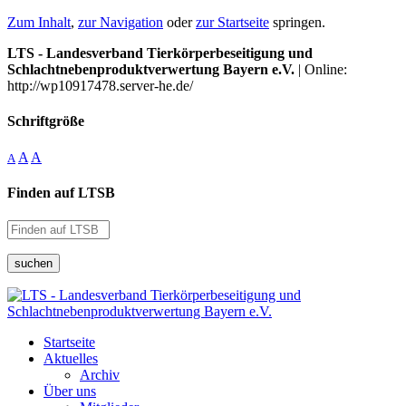
Zum Inhalt
,
zur Navigation
oder
zur Startseite
springen.
LTS - Landesverband Tierkörperbeseitigung und
Schlachtnebenproduktverwertung Bayern e.V.
| Online:
http://wp10917478.server-he.de/
Schriftgröße
A
A
A
Finden auf LTSB
suchen
Startseite
Aktuelles
Archiv
Über uns