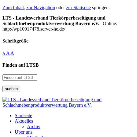
Zum Inhalt
,
zur Navigation
oder
zur Startseite
springen.
LTS - Landesverband Tierkörperbeseitigung und
Schlachtnebenproduktverwertung Bayern e.V.
| Online:
http://wp10917478.server-he.de/
Schriftgröße
A
A
A
Finden auf LTSB
suchen
Startseite
Aktuelles
Archiv
Über uns