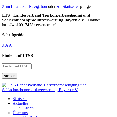
Zum Inhalt
,
zur Navigation
oder
zur Startseite
springen.
LTS - Landesverband Tierkörperbeseitigung und
Schlachtnebenproduktverwertung Bayern e.V.
| Online:
http://wp10917478.server-he.de/
Schriftgröße
A
A
A
Finden auf LTSB
suchen
Startseite
Aktuelles
Archiv
Über uns